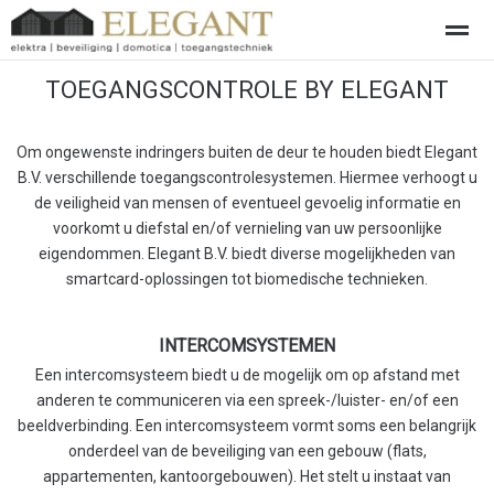
TOEGANGSCONTROLE BY ELEGANT
Over ons
Elektra
Beveiliging
Domotica- Loxone "Smart 
Om ongewenste indringers buiten de deur te houden biedt Elegant
Home
Zoeken
Nieuws
Pagina's
Be
B.V. verschillende toegangscontrolesystemen. Hiermee verhoogt u
de veiligheid van mensen of eventueel gevoelig informatie en
voorkomt u diefstal en/of vernieling van uw persoonlijke
eigendommen. Elegant B.V. biedt diverse mogelijkheden van
smartcard-oplossingen tot biomedische technieken.
INTERCOMSYSTEMEN
Een intercomsysteem biedt u de mogelijk om op afstand met
anderen te communiceren via een spreek-/luister- en/of een
beeldverbinding. Een intercomsysteem vormt soms een belangrijk
onderdeel van de beveiliging van een gebouw (flats,
appartementen, kantoorgebouwen). Het stelt u instaat van