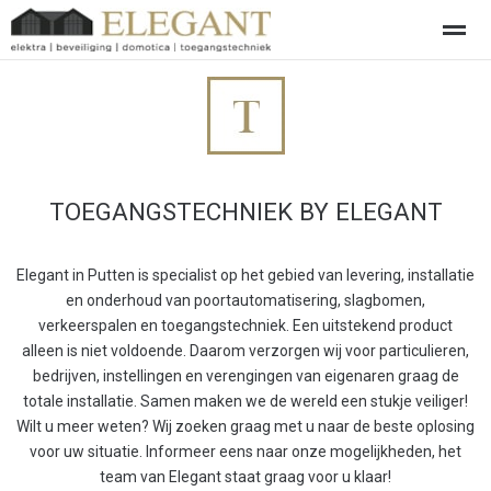
Over ons
Elektra
Beveiliging
Domotica- Loxone "Smart 
Home
Zoeken
Nieuws
Pagina's
Be
TOEGANGSTECHNIEK BY ELEGANT
Elegant in Putten is specialist op het gebied van levering, installatie
en onderhoud van poortautomatisering, slagbomen,
verkeerspalen en toegangstechniek. Een uitstekend product
alleen is niet voldoende. Daarom verzorgen wij voor particulieren,
bedrijven, instellingen en verengingen van eigenaren graag de
totale installatie. Samen maken we de wereld een stukje veiliger!
Wilt u meer weten? Wij zoeken graag met u naar de beste oplosing
voor uw situatie. Informeer eens naar onze mogelijkheden, het
team van Elegant staat graag voor u klaar!